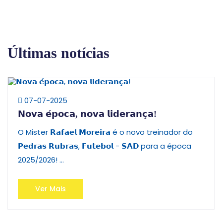
Últimas notícias
07-07-2025
𝗡𝗼𝘃𝗮 𝗲́𝗽𝗼𝗰𝗮, 𝗻𝗼𝘃𝗮 𝗹𝗶𝗱𝗲𝗿𝗮𝗻𝗰̧𝗮!
O Mister 𝗥𝗮𝗳𝗮𝗲𝗹 𝗠𝗼𝗿𝗲𝗶𝗿𝗮 é o novo treinador do
𝗣𝗲𝗱𝗿𝗮𝘀 𝗥𝘂𝗯𝗿𝗮𝘀, 𝗙𝘂𝘁𝗲𝗯𝗼𝗹 - 𝗦𝗔𝗗 para a época
2025/2026! ...
Ver Mais